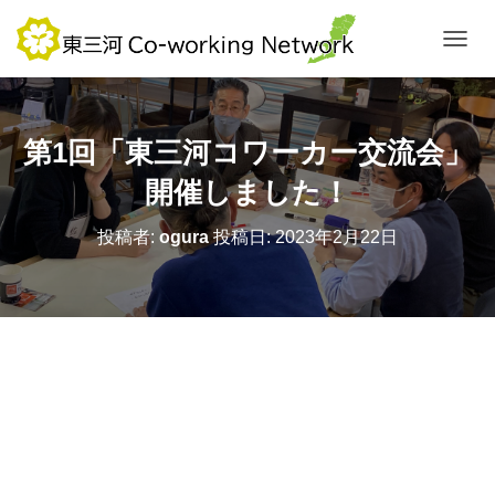
ナ
ビ
ゲ
ー
シ
第1回「東三河コワーカー交流会」
ョ
ン
開催しました！
を
切
投稿者:
ogura
投稿日:
2023年2月22日
り
替
え