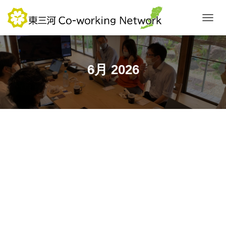
ナ
ビ
ゲ
ー
シ
6月 2026
ョ
ン
を
切
り
替
え